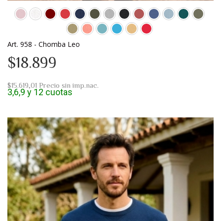
Art. 958 - Chomba Leo
$18.899
$15.619,01
Precio sin imp.nac.
3,6,9 y 12 cuotas