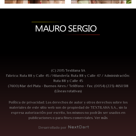
(C) 2015 Textilana SA
Fabrica: Ruta 88 y Calle 45 / Hilandería: Ruta 88 y Calle 47 / Administración:
Ruta 88 y Calle 45
(7600) Mar del Plata - Buenos Aires / Teléfono - Fax: (0054) (223) 4650318
(Líneas rotativas)
Política de privacidad: Los derechos de autor y otros derechos sobre los
materiales de este sitio web son de propiedad de TEXTILANA S.A., sin la
expresa autorización por escrito, los mismos no podrán ser usados en
publicaciones o para fines comerciales.
Ver más
Desarrollado por