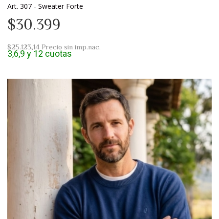
Art. 307 - Sweater Forte
$30.399
$25.123,14
Precio sin imp.nac.
3,6,9 y 12 cuotas