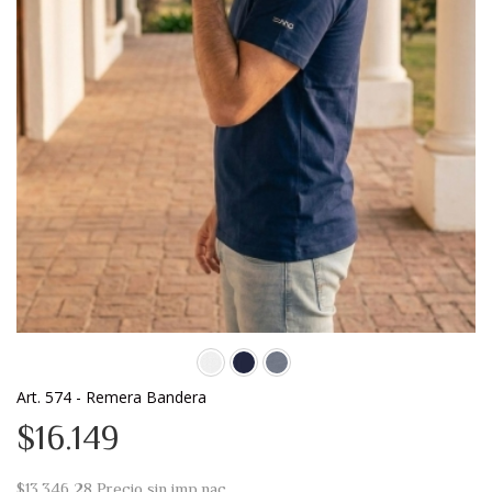
Art. 574 - Remera Bandera
$16.149
$13.346,28
Precio sin imp.nac.