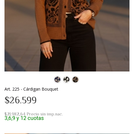
Art. 225 - Cárdigan Bouquet
$26.599
$21.982,64
Precio sin imp.nac.
3,6,9 y 12 cuotas