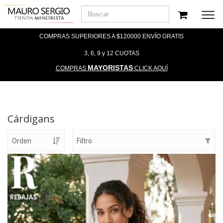
Men
COMPRAS SUPERIORES A $120000 ENVÍO GRATIS
3, 6, 9 y 12 CUOTAS
MAYORISTAS
COMPRAS
CLICK AQUÍ
Cárdigans