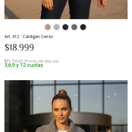
Art. 412 - Cárdigan Cierzo
$18.999
$15.701,65
Precio sin imp.nac.
3,6,9 y 12 cuotas