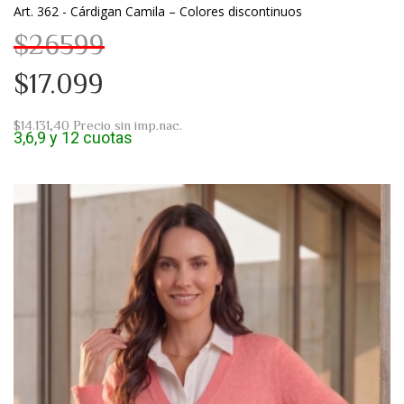
Art. 362 - Cárdigan Camila – Colores discontinuos
$26599
$17.099
$14.131,40
Precio sin imp.nac.
3,6,9 y 12 cuotas