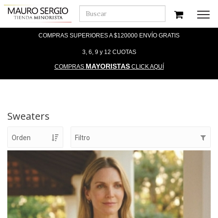
Men
COMPRAS SUPERIORES A $120000 ENVÍO GRATIS
3, 6, 9 y 12 CUOTAS
MAYORISTAS
COMPRAS
CLICK AQUÍ
Sweaters