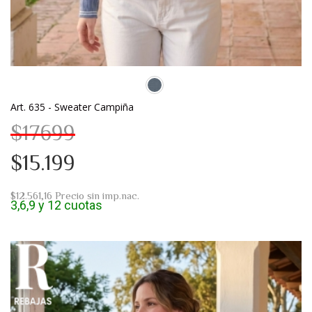
Art. 635 - Sweater Campiña
$17699
$15.199
$12.561,16
Precio sin imp.nac.
3,6,9 y 12 cuotas