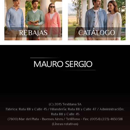
REBAJAS
CATÁLOGO
(C) 2015 Textilana SA
Fabrica: Ruta 88 y Calle 45 / Hilandería: Ruta 88 y Calle 47 / Administración:
Ruta 88 y Calle 45
(7600) Mar del Plata - Buenos Aires / Teléfono - Fax: (0054) (223) 4650318
(Líneas rotativas)