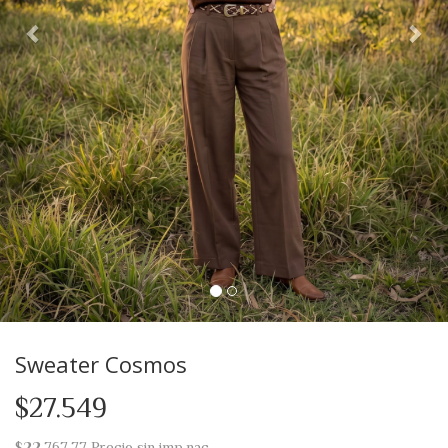
Sweater Cosmos
$27.549
$22.767,77
Precio sin imp.nac.