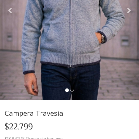
Campera Travesía
$22.799
$18.842,15
Precio sin imp.nac.