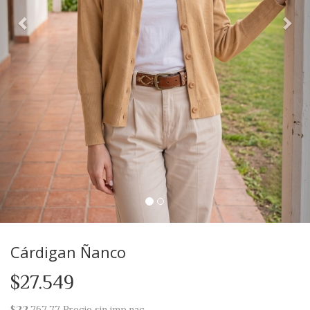
Cárdigan Ñanco
$27.549
$22.767,77
Precio sin imp.nac.