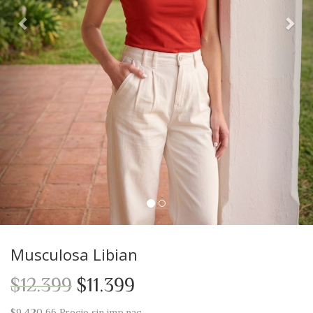
Musculosa Libian
$12.399
$11.399
$9.420,66
Precio sin imp.nac.