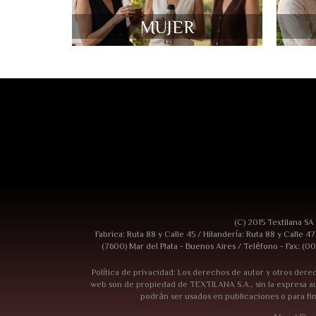
MUJER
(C) 2015 Textilana SA
Fabrica: Ruta 88 y Calle 45 / Hilandería: Ruta 88 y Calle 4
(7600) Mar del Plata - Buenos Aires / Teléfono - Fax: (00
Política de privacidad: Los derechos de autor y otros derec
web son de propiedad de TEXTILANA S.A., sin la expresa au
podrán ser usados en publicaciones o para fi