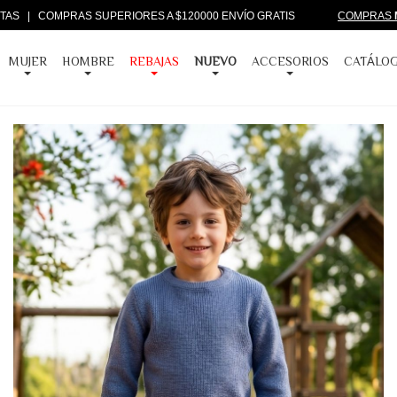
CUOTAS | COMPRAS SUPERIORES A $120000 ENVÍO GRATIS
COMPRAS
MUJER
HOMBRE
REBAJAS
NUEVO
ACCESORIOS
CATÁLO