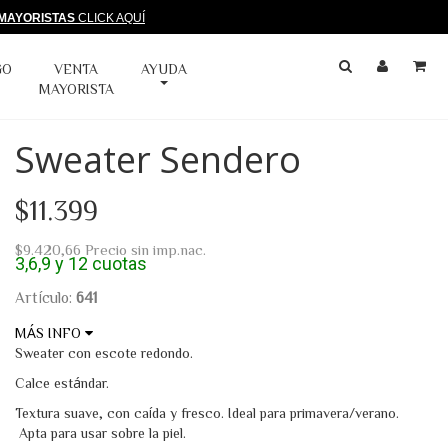
MAYORISTAS
CLICK AQUÍ
GO
VENTA
AYUDA
MAYORISTA
Sweater Sendero
$11.399
$9.420,66
Precio sin imp.nac.
3,6,9 y 12 cuotas
Artículo:
641
MÁS INFO
Hilado Cotton
Sweater con escote redondo.
Calce estándar.
Algodón
Textura suave, con caída y fresco. Ideal para primavera/verano.
Poliéster
Apta para usar sobre la piel.