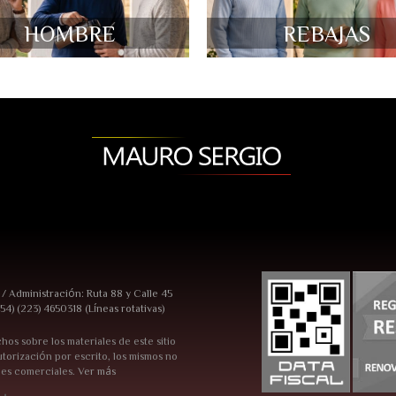
HOMBRE
REBAJAS
7 / Administración: Ruta 88 y Calle 45
54) (223) 4650318 (Líneas rotativas)
hos sobre los materiales de este sitio
torización por escrito, los mismos no
nes comerciales.
Ver más