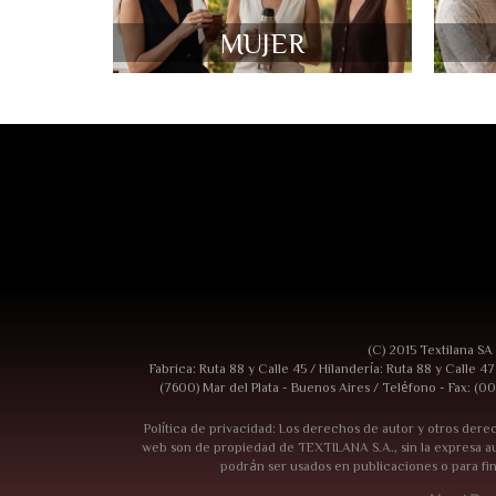
MUJER
(C) 2015 Textilana SA
Fabrica: Ruta 88 y Calle 45 / Hilandería: Ruta 88 y Calle 4
(7600) Mar del Plata - Buenos Aires / Teléfono - Fax: (00
Política de privacidad: Los derechos de autor y otros derec
web son de propiedad de TEXTILANA S.A., sin la expresa au
podrán ser usados en publicaciones o para fi