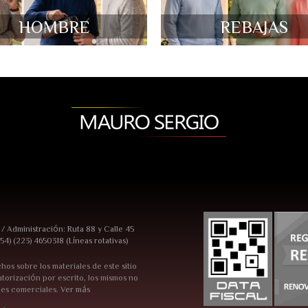
HOMBRE
REBAJAS
7 / Administración: Ruta 88 y Calle 45
54) (223) 4650318 (Líneas rotativas)
hos sobre los materiales de este sitio
torización por escrito, los mismos no
nes comerciales.
Ver más