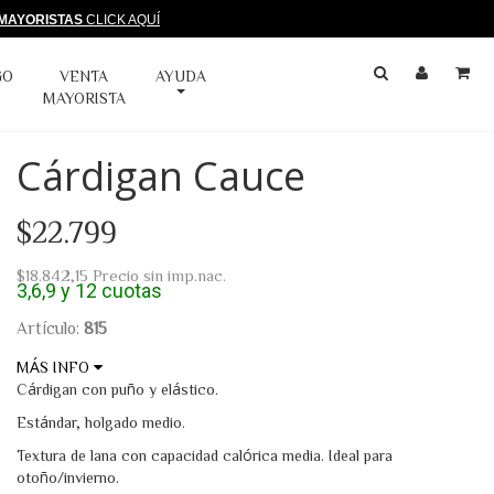
MAYORISTAS
CLICK AQUÍ
GO
VENTA
AYUDA
MAYORISTA
Cárdigan Cauce
$22.799
$18.842,15
Precio sin imp.nac.
3,6,9 y 12 cuotas
Artículo:
815
MÁS INFO
Hilado Aura
Cárdigan con puño y elástico.
Acrílico
Estándar, holgado medio.
Nylon
Textura de lana con capacidad calórica media. Ideal para
Lana
otoño/invierno.